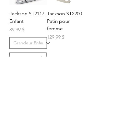
Jackson ST2117
Jackson ST2200
Enfant
Patin pour
femme
Prix
89,99 $
Prix
129,99 $
Ajouter au
Rupture de
panier
stock
Jackson ST2407