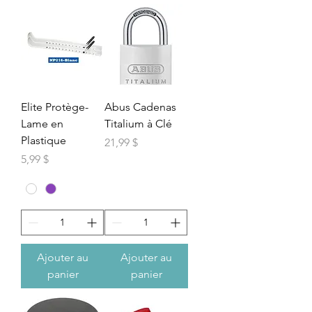
Elite Protège-
Abus Cadenas
Lame en
Titalium à Clé
Plastique
Prix
21,99 $
Prix
5,99 $
Ajouter au
Ajouter au
panier
panier