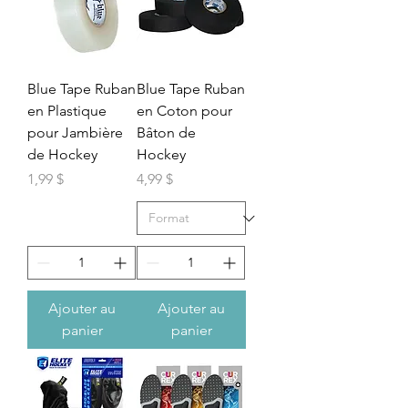
Blue Tape Ruban
Blue Tape Ruban
en Plastique
en Coton pour
pour Jambière
Bâton de
de Hockey
Hockey
Prix
Prix
1,99 $
4,99 $
Ajouter au
Ajouter au
panier
panier