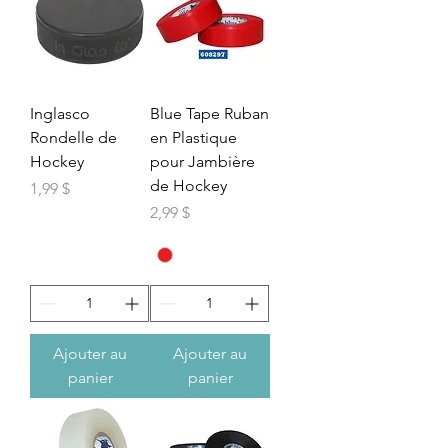
Inglasco
Blue Tape Ruban
Rondelle de
en Plastique
Hockey
pour Jambière
de Hockey
Prix
1,99 $
Prix
2,99 $
Ajouter au
Ajouter au
panier
panier