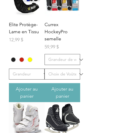
Elite Protège-
Currex
Lame en Tissu
HockeyPro
semelle
Prix
12,99 $
Prix
59,99 $
Ajouter au
Ajouter au
panier
panier