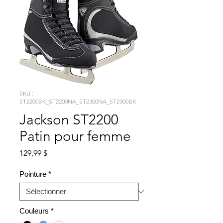
SKU :
ST2200BK_ST2200NA_ST2300NA_ST2300BK
Jackson ST2200
Patin pour femme
Prix
129,99 $
Pointure
*
Couleurs
*