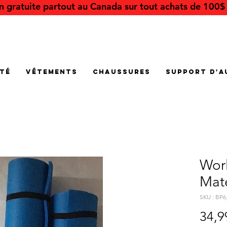
on gratuite partout au Canada sur tout achats de 100$ 
été
Vêtements
Chaussures
Support d'a
Wor
Mat
SKU : BP
34,9