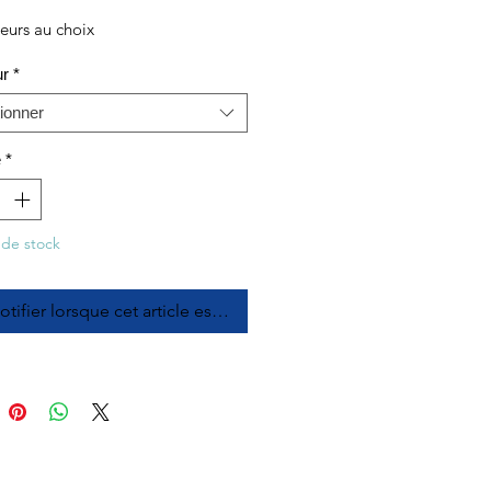
eurs au choix
ur
*
ionner
é
*
 de stock
tifier lorsque cet article est disponible