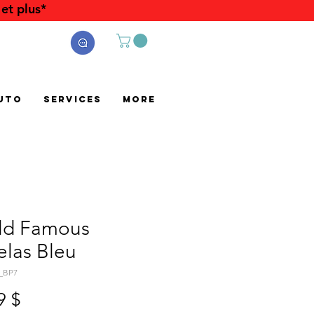
et plus*
uto
Services
More
ld Famous
elas Bleu
6_BP7
Prix
9 $