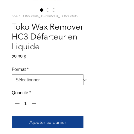
SKU : TO5506504_TO5506504_TO5506505
Toko Wax Remover
HC3 Défarteur en
Liquide
Prix
29,99 $
Format
*
Quantité
*
Ajouter au panier