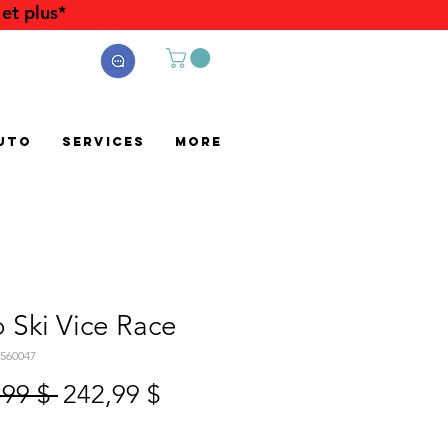
et plus*
uto
Services
More
 Ski Vice Race
560047
Prix
Prix
,99 $ 
242,99 $
original
promotionnel