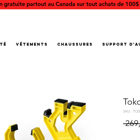
on gratuite partout au Canada sur tout achats de 100$ 
été
Vêtements
Chaussures
Support d'a
Toko
SKU : TO5
 269