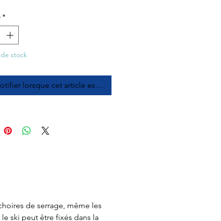
é
*
 de stock
tifier lorsque cet article est disponible
mâchoires de serrage, même les
le ski peut être fixés dans la