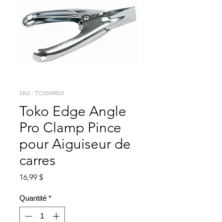
SKU : TO5549823
Toko Edge Angle
Pro Clamp Pince
pour Aiguiseur de
carres
Prix
16,99 $
Quantité
*