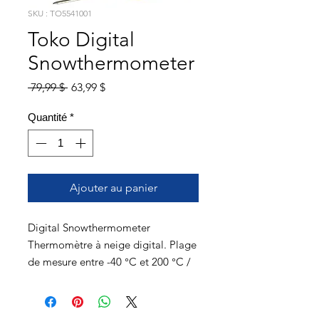
SKU : TO5541001
Toko Digital
Snowthermometer
Prix
Prix
 79,99 $ 
63,99 $
original
promotionnel
Quantité
*
Ajouter au panier
Digital Snowthermometer
Thermomètre à neige digital. Plage
de mesure entre -40 °C et 200 °C /
-40 °F to 392 °F. Commutation
possible entre l’échelle °C et °F.
Avec fonction Min./Max. Modèle