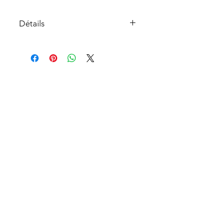
Détails
Adaptateur T-track
À propos
Service à la clientèle
Retours et échanges
Cartes cadeaux