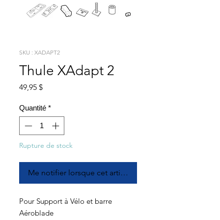
SKU : XADAPT2
Thule XAdapt 2
Prix
49,95 $
Quantité
*
Rupture de stock
Me notifier lorsque cet article est disponible
Pour Support à Vélo et barre
Aéroblade