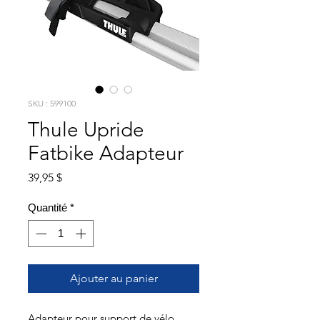
SKU : 599100
Thule Upride
Fatbike Adapteur
Prix
39,95 $
Quantité
*
Ajouter au panier
Adapteur pour support de vélo