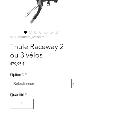
SKU : 9001PRO_9002PRO
Thule Raceway 2
ou 3 vélos
Prix
479,95 $
Option 1
*
Quantité
*