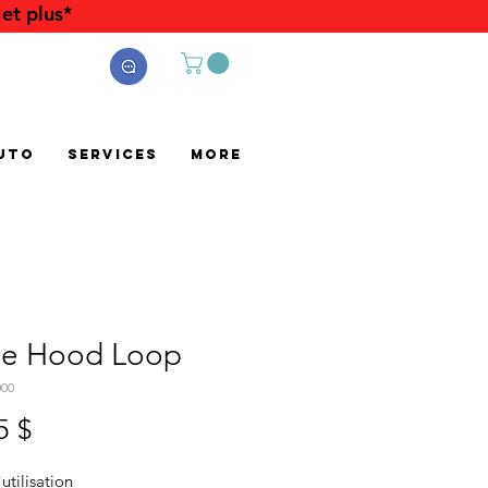
et plus*
uto
Services
More
le Hood Loop
000
Prix
5 $
`utilisation