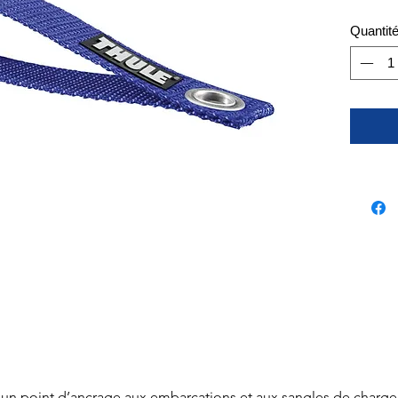
Quantit
 un point d’ancrage aux embarcations et aux sangles de chargem