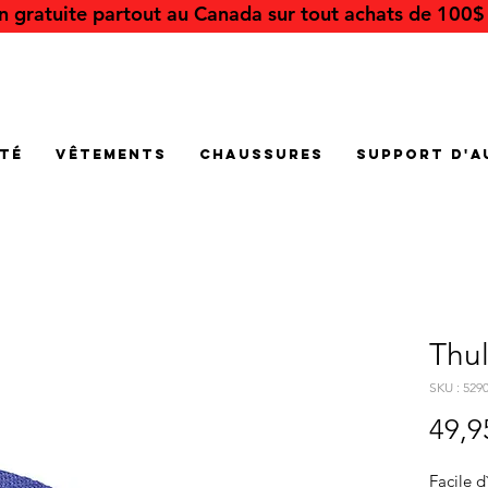
on gratuite partout au Canada sur tout achats de 100$ 
été
Vêtements
Chaussures
Support d'a
Thu
SKU : 529
49,9
Facile d