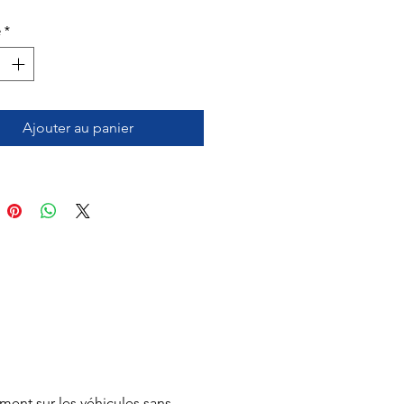
é
*
Ajouter au panier
ent sur les véhicules sans