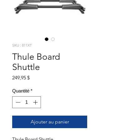
SKU : 811XT
Thule Board
Shuttle
Prix
249,95 $
Quantité
*
Ajouter au panier
Thule Board Shuttle