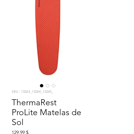
SKU : 13263_13264_13265_
ThermaRest
ProLite Matelas de
Sol
Prix
129,99 $