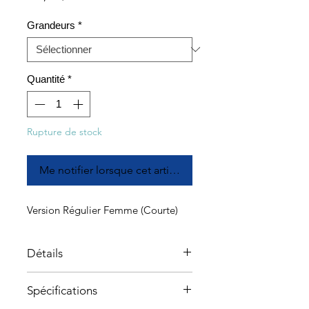
Grandeurs
*
Quantité
*
Rupture de stock
Me notifier lorsque cet article est disponible
Version Régulier Femme (Courte)
Détails
En tant qu'inventeur original du
Spécifications
matelas de sol autogonflant,