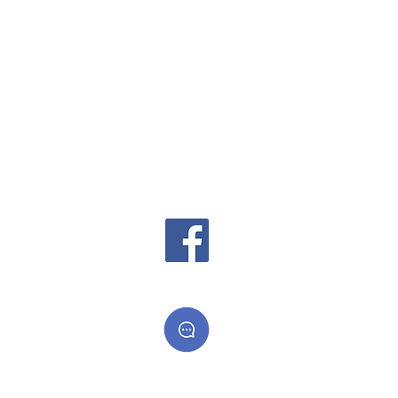
 cadeaux
es