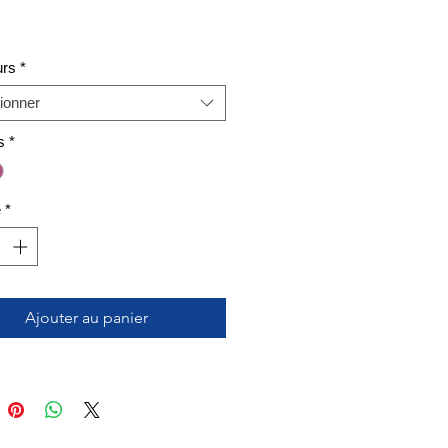
original
promotionnel
urs
*
ionner
s
*
é
*
Ajouter au panier