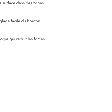
de surface dans des zones
églage facile du bouton
gie qui réduit les forces
Service à la clientèle
Cartes
Retours et échanges
Marqu