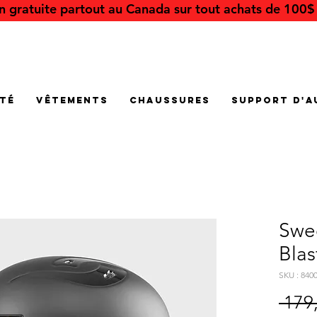
on gratuite partout au Canada sur tout achats de 100$ 
été
Vêtements
Chaussures
Support d'a
Swee
Blas
SKU : 84
 179