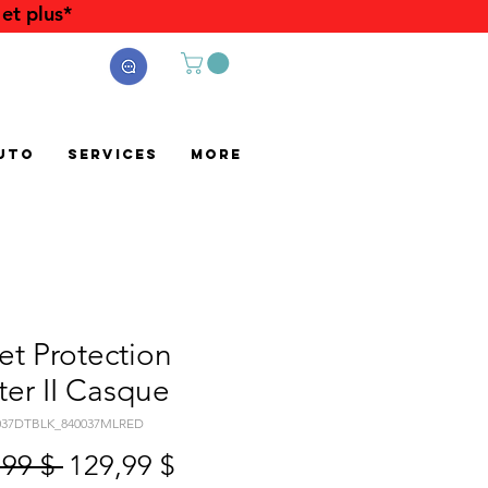
et plus*
uto
Services
More
t Protection
ter II Casque
0037DTBLK_840037MLRED
Prix
Prix
,99 $ 
129,99 $