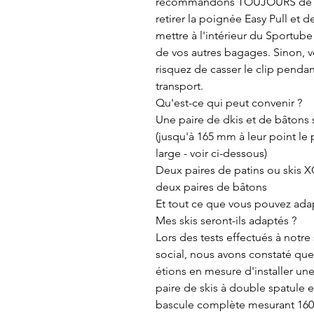
recommandons TOUJOURS de
retirer la poignée Easy Pull et de
mettre à l'intérieur du Sportube
de vos autres bagages. Sinon, 
risquez de casser le clip pendan
transport.
Qu'est-ce qui peut convenir ?
Une paire de dkis et de bâtons 
(jusqu'à 165 mm à leur point le 
large - voir ci-dessous)
Deux paires de patins ou skis X
deux paires de bâtons
Et tout ce que vous pouvez adap
Mes skis seront-ils adaptés ?
Lors des tests effectués à notre
social, nous avons constaté qu
étions en mesure d'installer un
paire de skis à double spatule e
bascule complète mesurant 16