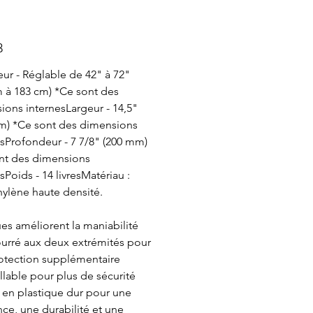
3
ur - Réglable de 42" à 72"
m à 183 cm) *Ce sont des
ions internesLargeur - 14,5"
m) *Ce sont des dimensions
esProfondeur - 7 7/8" (200 mm)
nt des dimensions
sPoids - 14 livresMatériau :
hylène haute densité.
es améliorent la maniabilité
rré aux deux extrémités pour
otection supplémentaire
llable pour plus de sécurité
en plastique dur pour une
nce, une durabilité et une