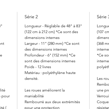
Série 2
Série 
3"
Longueur - Réglable de 48" à 83"
Longue
(122 cm à 212 cm) *Ce sont des
(107 c
dimensions internes
dimens
ont
Largeur - 11" (280 mm) *Ce sont
(368 m
des dimensions internes
intern
Ce
Profondeur - 6" (152 mm) *Ce
*Ce so
sont des dimensions internes
interne
Poids - 12 livres
polyét
Matériau : polyéthylène haute
densité.
Les rou
Rembou
lité
Les roues améliorent la
une pr
s pour
maniabilité
Verroui
Rembourré aux deux extrémités
Coque 
té (
pour une protection
résista