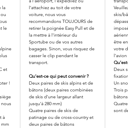
à l'aéroport, l'expédiiez ou
transpo
 la
l'attachiez au toit de votre
Veuille
 ou
voiture, nous vous
skis/bâ
vous
recommandons TOUJOURS de
dépasse
t le
retirer la poignée Easy Pull et de
imposé
la mettre à l'intérieur du
aérien
Sportube ou de vos autres
être en
slpine
bagages. Sinon, vous risquez de
votre d
plus
casser le clip pendant le
l'avion 
transport.
Qu'est
C et
Deux s
Qu'est-ce qui peut convenir ?
fixatio
ter !
Deux paires de skis alpins et de
Un sno
bâtons (deux paires combinées
Trois p
 siège
de skis d'une largeur allant
bâton
e nous
jusqu'à 280 mm)
Quatre 
e
Quatre paires de skis de
sont de
t à
patinage ou de cross-country et
0 mm
deux paires de bâtons