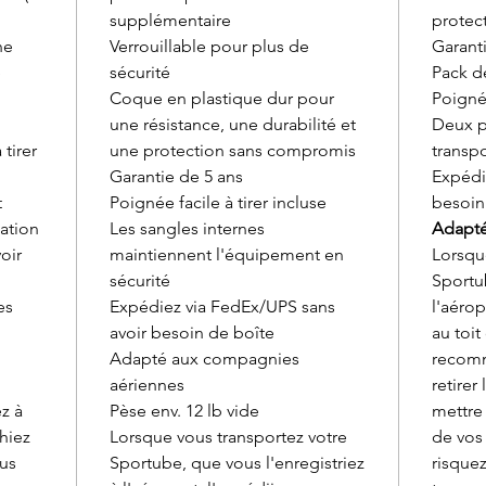
supplémentaire
protec
ne
Verrouillable pour plus de
Garant
e
sécurité
Pack d
Coque en plastique dur pour
Poignée
une résistance, une durabilité et
Deux p
tirer
une protection sans compromis
transpo
Garantie de 5 ans
Expédi
t
Poignée facile à tirer incluse
besoin
nation
Les sangles internes
Adapté
oir
maintiennent l'équipement en
Lorsqu
sécurité
Sportub
es
Expédiez via FedEx/UPS sans
l'aérop
avoir besoin de boîte
au toit
Adapté aux compagnies
recom
aériennes
retirer
z à
Pèse env. 12 lb vide
mettre 
chiez
Lorsque vous transportez votre
de vos
ous
Sportube, que vous l'enregistriez
risquez