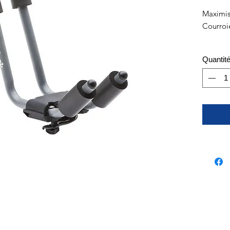
Maximis
Courroie
Quantit