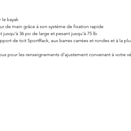
 le kayak
tour de main grâce à son système de fixation rapide
 jusqu'à 36 po de large et pesant jusqu'à 75 lb
port de toit SportRack, aux barres carrées et rondes et à la pl
sous pour les renseignements d'ajustement convenant à votre v
Service à la clientèle
Cartes
Retours et échanges
Marqu