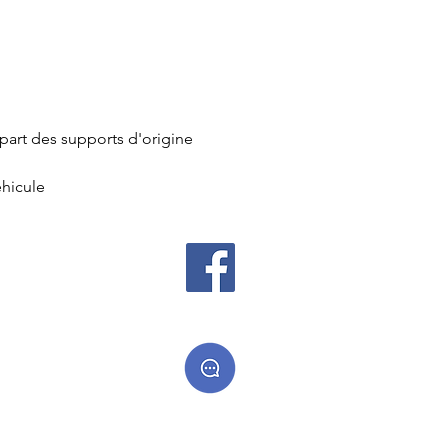
upart des supports d'origine
éhicule
 cadeaux
es