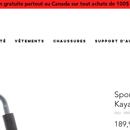
on gratuite partout au Canada sur tout achats de 100$ 
été
Vêtements
Chaussures
Support d'a
Spor
Kay
SKU : SR5
189,