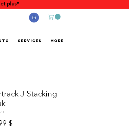
et plus*
uto
Services
More
track J Stacking
ak
511
Prix
99 $