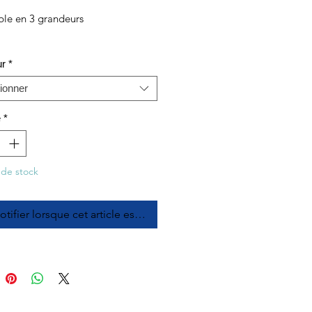
ble en 3 grandeurs
ur
*
ionner
é
*
 de stock
tifier lorsque cet article est disponible