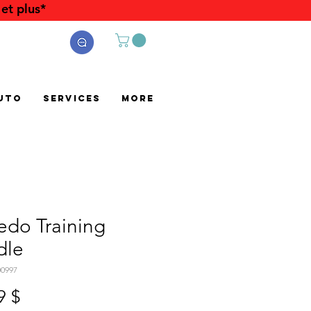
et plus*
uto
Services
More
edo Training
dle
00997
Prix
9 $