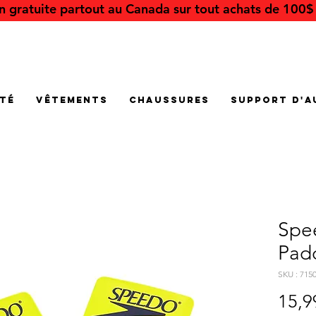
on gratuite partout au Canada sur tout achats de 100$ 
été
Vêtements
Chaussures
Support d'a
Spe
Pad
SKU : 715
15,9