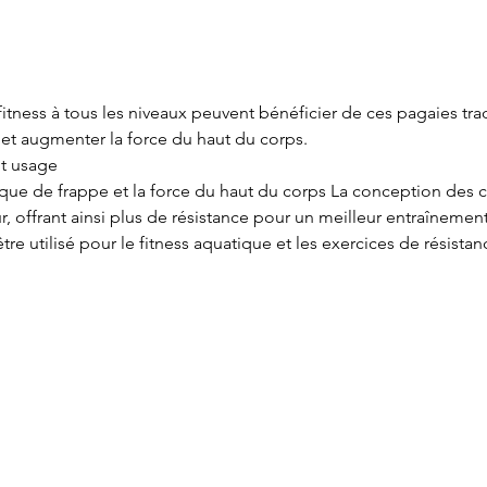
itness à tous les niveaux peuvent bénéficier de ces pagaies tra
 et augmenter la force du haut du corps.
ut usage
ique de frappe et la force du haut du corps La conception des 
ur, offrant ainsi plus de résistance pour un meilleur entraînemen
re utilisé pour le fitness aquatique et les exercices de résistan
Service à la clientèle
Cartes
Retours et échanges
Marqu