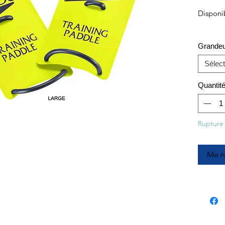
Disponi
Grande
Sélect
Quantit
Rupture
Me no