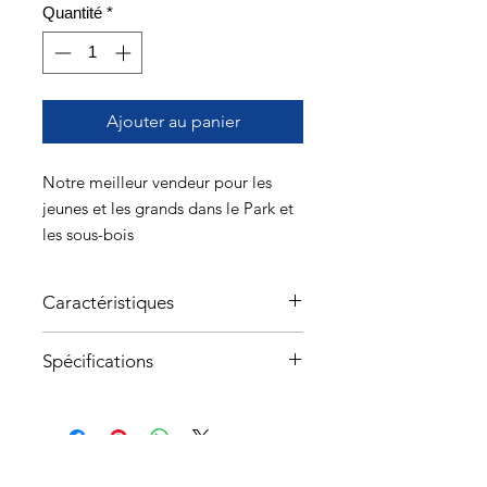
Quantité
*
Ajouter au panier
Notre meilleur vendeur pour les
jeunes et les grands dans le Park et
les sous-bois
Caractéristiques
Construction Bombshell
Spécifications
Système de régulation de la
température Airflow
Smith Holt Adulte
14 entrées d'air
MD 55-59cm
Toutes saisons
LG 59-63cm
Système de réglage
XL 63-67cm