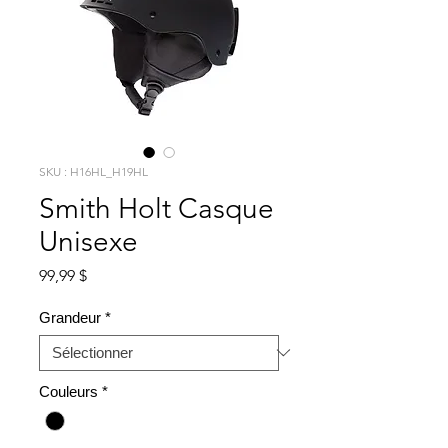
SKU : H16HL_H19HL
Smith Holt Casque
Unisexe
Prix
99,99 $
Grandeur
*
Couleurs
*