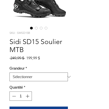
SKU : SMSD15B
Sidi SD15 Soulier
MTB
Prix
Prix
 249,99 $ 
199,99 $
original
promotionnel
Grandeur
*
Quantité
*