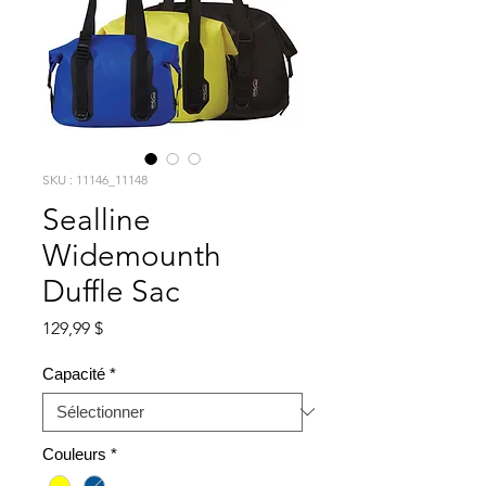
SKU : 11146_11148
Sealline
Widemounth
Duffle Sac
Prix
129,99 $
Capacité
*
Couleurs
*