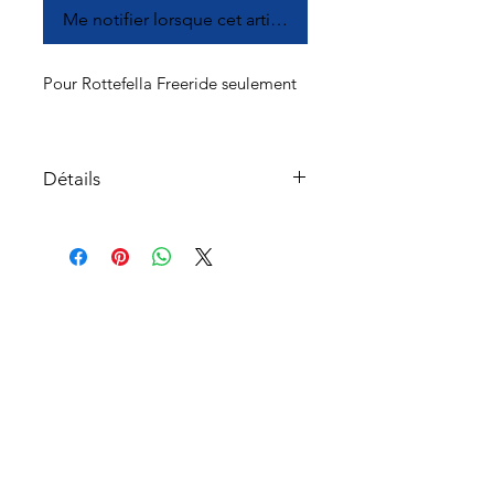
Me notifier lorsque cet article est disponible
Pour Rottefella Freeride seulement
Détails
Produit: 20800085 / RFB0011
À propos
Service à la clientèle
Retours et échanges