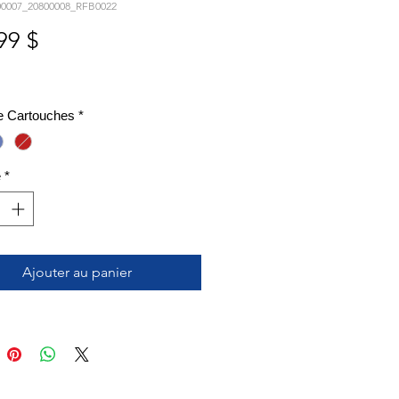
00007_20800008_RFB0022
Prix
99 $
e Cartouches
*
é
*
Ajouter au panier