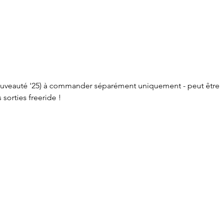
veauté '25) à commander séparément uniquement - peut être ut
sorties freeride !
Service à la clientèle
Cartes
Retours et échanges
Marqu