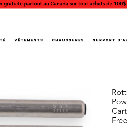
on gratuite partout au Canada sur tout achats de 100$ 
été
Vêtements
Chaussures
Support d'a
Rott
Pow
Car
Free