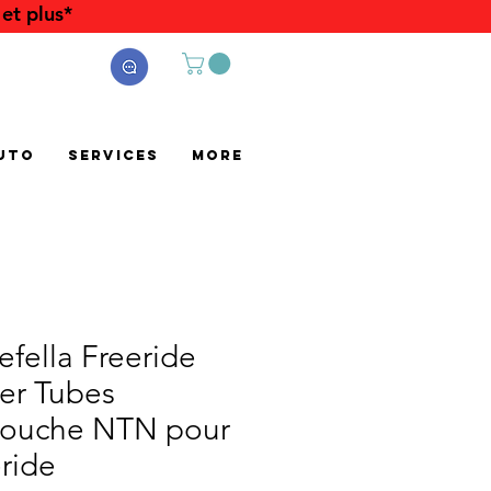
et plus*
uto
Services
More
efella Freeride
er Tubes
touche NTN pour
ride