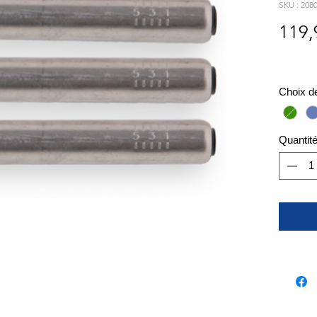
SKU : 208
119,
Choix d
Quantit