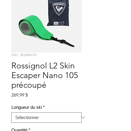
SKU : ROMW101
Rossignol L2 Skin
Escaper Nano 105
précoupé
Prix
269,99 $
Longueur du ski
*
Quantité
*