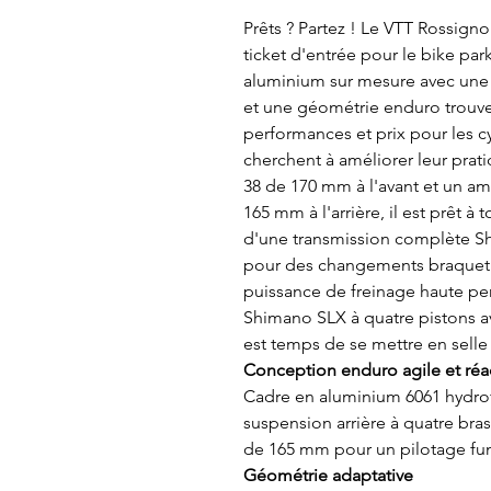
Prêts ? Partez ! Le VTT Rossigno
ticket d'entrée pour le bike par
aluminium sur mesure avec une a
et une géométrie enduro trouve 
performances et prix pour les cy
cherchent à améliorer leur prat
38 de 170 mm à l'avant et un am
165 mm à l'arrière, il est prêt à 
d'une transmission complète Sh
pour des changements braquet p
puissance de freinage haute pe
Shimano SLX à quatre pistons a
est temps de se mettre en selle e
Conception enduro agile et réa
Cadre en aluminium 6061 hydro
suspension arrière à quatre bra
de 165 mm pour un pilotage fun
Géométrie adaptative