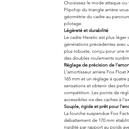
Choisissez le mode attaque ou f
Flipchip du triangle arrière vou
géométrie du cadre au parcours 
pilotage.
Légèreté et durabilité
Le cadre Heretic est plus léger
générations précédentes avec u
plus robuste, conçu pour une m
des doubles roulements surdi
Réglage de précision de l'amor
L'amortisseur arrière Fox Float
165 mm et un réglage à quatre p
sensations et obtenir des perf
compétition. Les points de rég
accessibles via des caches à l'ex
Souple, rigide et prêt pour l'en
La fourche suspendue Fox Fact
débattement de 170 mm établit
rigidité par rapport au poids av