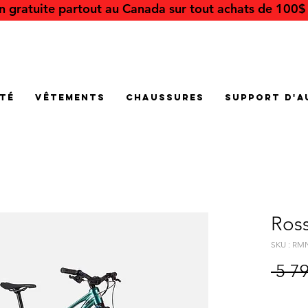
on gratuite partout au Canada sur tout achats de 100$ 
été
Vêtements
Chaussures
Support d'a
Ross
SKU : RM
 5 7