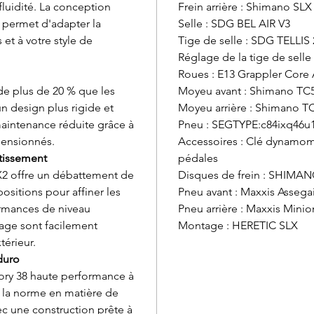
luidité. La conception
Frein arrière : Shimano SL
s permet d'adapter la
Selle : SDG BEL AIR V3
et à votre style de
Tige de selle : SDG TELLIS 
Réglage de la tige de selle
Roues : E13 Grappler Core 
 de plus de 20 % que les
Moyeu avant : Shimano TC
n design plus rigide et
Moyeu arrière : Shimano T
aintenance réduite grâce à
Pneu : SEGTYPE:c84ixq46u
mensionnés.
Accessoires : Clé dynamom
tissement
pédales
 X2 offre un débattement de
Disques de frein : SHIMA
ositions pour affiner les
Pneu avant : Maxxis Assegai
ormances de niveau
Pneu arrière : Maxxis Minio
lage sont facilement
Montage : HERETIC SLX
térieur.
duro
ory 38 haute performance à
 la norme en matière de
ec une construction prête à