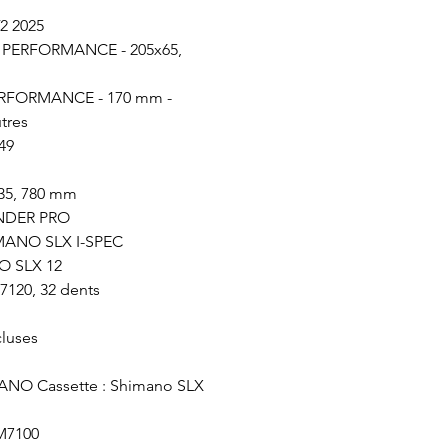
V2 2025
X2 PERFORMANCE - 205x65,
 PERFORMANCE - 170 mm -
utres
49
35, 780 mm
ENDER PRO
IMANO SLX I-SPEC
NO SLX 12
120, 32 dents
cluses
MANO Cassette : Shimano SLX
 M7100