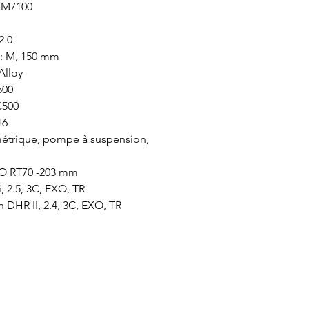
X M7100
2.0
 : M, 150 mm
Alloy
500
C500
16
étrique, pompe à suspension,
NO RT70 -203 mm
, 2.5, 3C, EXO, TR
n DHR II, 2.4, 3C, EXO, TR