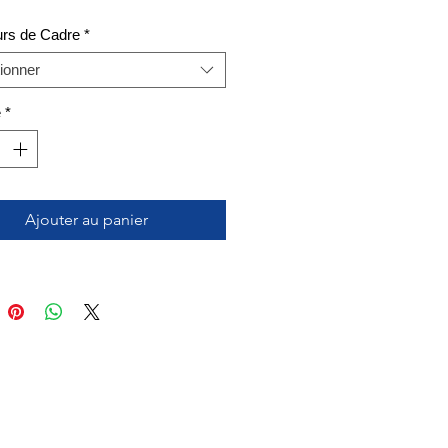
rs de Cadre
*
ionner
é
*
Ajouter au panier