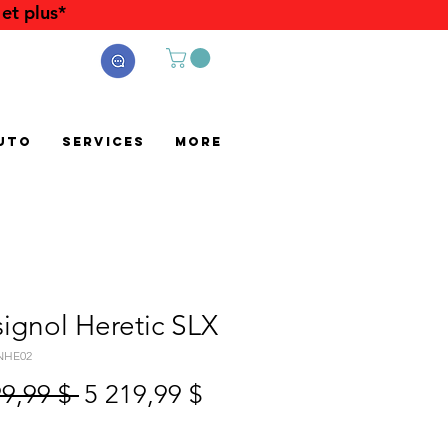
et plus*
uto
Services
More
ignol Heretic SLX
NHE02
Prix
Prix
99,99 $ 
5 219,99 $
original
promotionnel