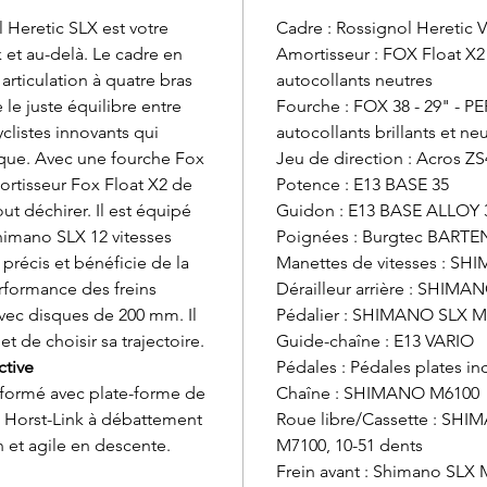
l Heretic SLX est votre
Cadre : Rossignol Heretic 
k et au-delà. Le cadre en
Amortisseur : FOX Float 
rticulation à quatre bras
autocollants neutres
le juste équilibre entre
Fourche : FOX 38 - 29" -
clistes innovants qui
autocollants brillants et ne
ique. Avec une fourche Fox
Jeu de direction : Acros ZS
ortisseur Fox Float X2 de
Potence : E13 BASE 35
tout déchirer. Il est équipé
Guidon : E13 BASE ALLOY 
imano SLX 12 vitesses
Poignées : Burgtec BART
récis et bénéficie de la
Manettes de vitesses : SH
rformance des freins
Dérailleur arrière : SHIMA
vec disques de 200 mm. Il
Pédalier : SHIMANO SLX M7
t de choisir sa trajectoire.
Guide-chaîne : E13 VARIO
ctive
Pédales : Pédales plates in
formé avec plate-forme de
Chaîne : SHIMANO M6100
s Horst-Link à débattement
Roue libre/Cassette : SHI
 et agile en descente.
M7100, 10-51 dents
Frein avant : Shimano SLX