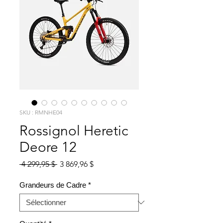
SKU : RMNHE04
Rossignol Heretic
Deore 12
Prix
Prix
 4 299,95 $ 
3 869,96 $
original
promotionnel
Grandeurs de Cadre
*