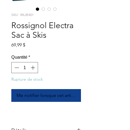
SKU : RKJB401
Rossignol Electra
Sac à Skis
Prix
69,99 $
Quantité
*
Rupture de stock
Me notifier lorsque cet article est disponible