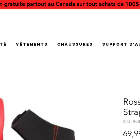
on gratuite partout au Canada sur tout achats de 100$ 
été
Vêtements
Chaussures
Support d'a
Ros
Stra
SKU : RVJ
69,9