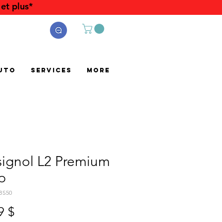
et plus*
uto
Services
More
signol L2 Premium
p
BS50
Prix
9 $