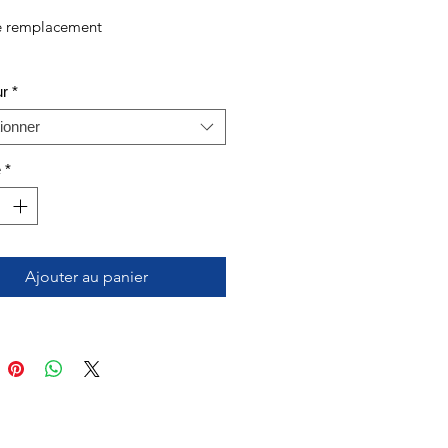
e remplacement
ur
*
ionner
é
*
Ajouter au panier