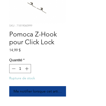
SKU : 71819060999
Pomoca Z-Hook
pour Click Lock
Prix
14,99 $
Quantité
*
Rupture de stock
Me notifier lorsque cet article est disponible