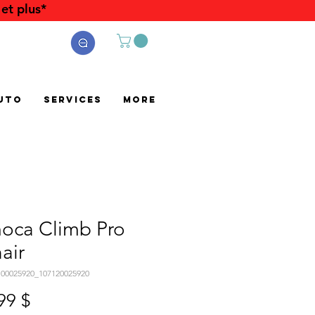
et plus*
uto
Services
More
oca Climb Pro
air
100025920_107120025920
Prix
99 $