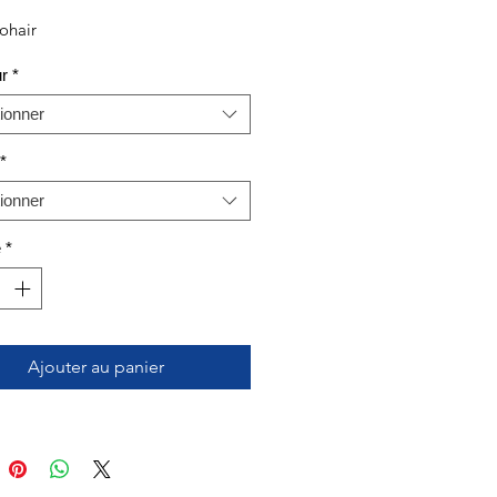
ohair
r
*
ionner
*
ionner
é
*
Ajouter au panier