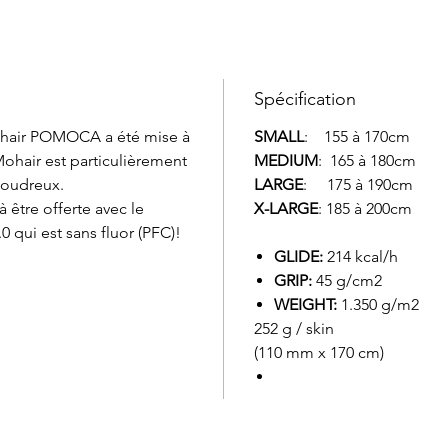
Spécification
hair POMOCA a été mise à
SMALL
: 155 à 170cm
ohair est particulièrement
MEDIUM
: 165 à 180cm
poudreux.
LARGE
: 175 à 190cm
à être offerte avec le
X-LARGE
: 185 à 200cm
 qui est sans fluor (PFC)!
GLIDE:
214 kcal/h
GRIP:
45 g/cm2
WEIGHT:
1.350 g/m2
252 g / skin
(110 mm x 170 cm)
Service à la clientèle
Cartes