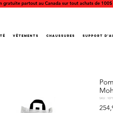
on gratuite partout au Canada sur tout achats de 100$ 
été
Vêtements
Chaussures
Support d'a
Pom
Moh
SKU : 107
254,