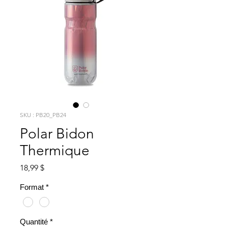
SKU : PB20_PB24
Polar Bidon
Thermique
Prix
18,99 $
Format
*
Quantité
*