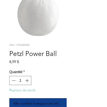
SKU : P22AB040
Petzl Power Ball
Prix
8,99 $
Quantité
*
Rupture de stock
Me notifier lorsque cet article est disponible