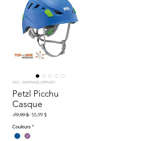
SKU : A049AA00_049AA01
Petzl Picchu
Casque
Prix
Prix
 79,99 $ 
55,99 $
original
promotionnel
Couleurs
*