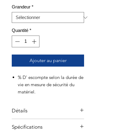
Grandeur
*
Quantité
*
Ajouter au panier
% D' escompte selon la durée de
vie en mesure de sécurité du
matériel.
Casque pour enfant à protection
renforcée pour l'escalade et le
Détails
vélo
Pour vos petits aventuriers !
Spécifications
PICCHU est un casque adapté