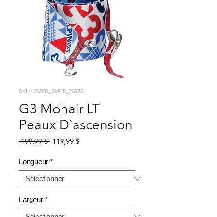
SKU : 26905_26915_26925
G3 Mohair LT
Peaux D`ascension
Prix
Prix
 199,99 $ 
119,99 $
original
promotionnel
Longueur
*
Largeur
*