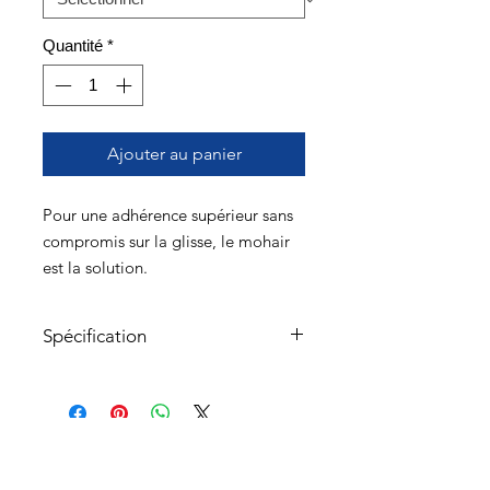
Quantité
*
Ajouter au panier
Pour une adhérence supérieur sans
compromis sur la glisse, le mohair
est la solution.
(Prix selon la taille)
Spécification
FEATURES
Innovative Laminated Tip
Connector:
Low profile, self-
aligning stainless steel hands
À propos
for a secure, lightweight