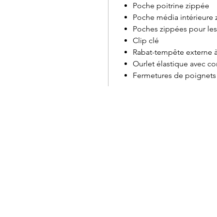
Poche poitrine zippée
Poche média intérieure z
Poches zippées pour le
Clip clé
Rabat-tempête externe à
Ourlet élastique avec c
Fermetures de poignets 
Service à la clientèle
Cartes
Retours et échanges
Marqu