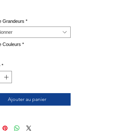
e Grandeurs
*
ionner
e Couleurs
*
é
*
Ajouter au panier