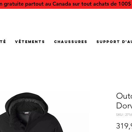
on gratuite partout au Canada sur tout achats de 100$ 
été
Vêtements
Chaussures
Support d'a
Out
Dorv
SKU : 271
319,