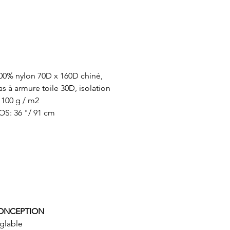
100% nylon 70D x 160D chiné,
s à armure toile 30D, isolation
 100 g / m2
: 36 "/ 91 cm
CONCEPTION
glable