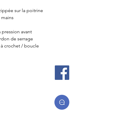
ippée sur la poitrine
s mains
 pression avant
ordon de serrage
à crochet / boucle
 cadeaux
es