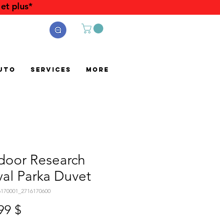
et plus*
uto
Services
More
door Research
al Parka Duvet
6170001_2716170600
Prix
99 $