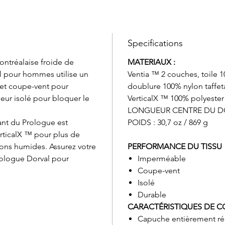
Specifications
ntréalaise froide de
MATERIAUX :
al pour hommes utilise un
Ventia ™ 2 couches, toile 
 et coupe-vent pour
doublure 100% nylon taffeta
ieur isolé pour bloquer le
VerticalX ™ 100% polyester
LONGUEUR CENTRE DU DOS
lant du Prologue est
POIDS : 30,7 oz / 869 g
rticalX ™ pour plus de
ons humides. Assurez votre
PERFORMANCE DU TISSU
rologue Dorval pour
Imperméable
Coupe-vent
Isolé
Durable
CARACTÉRISTIQUES DE 
Capuche entièrement ré