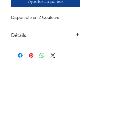
Ajouter au panier
Disponible en 2 Couleurs
Détails
Baroudeur #8.
Lame de 9.5 cm en acier
inoxydable.
Manche en charme lasure -
À propos
Différents coloris.
Lien en cuir.
Service à la clientèle
Retours et échanges