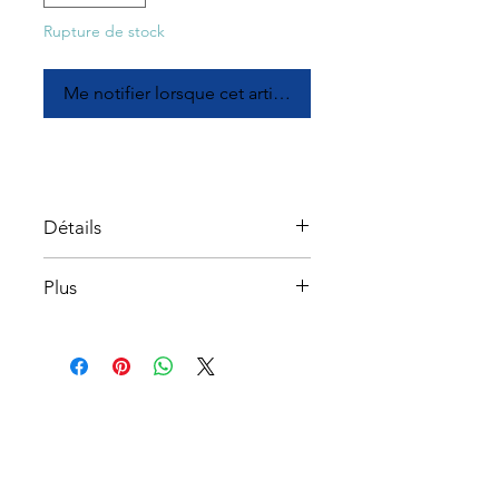
Rupture de stock
Me notifier lorsque cet article est disponible
Détails
Plus
Comprend : 1 L de nettoyant
Nano-Tech et un pulvérisateur de
500 ml
À propos
Service à la clientèle