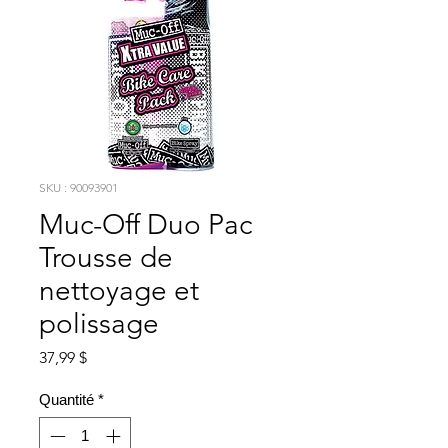
SKU : 90093901
Muc-Off Duo Pac
Trousse de
nettoyage et
polissage
Prix
37,99 $
Quantité
*