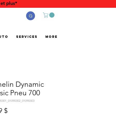
et plus*
uto
Services
More
helin Dynamic
sic Pneu 700
90301_01090302_01090303
Prix
9 $