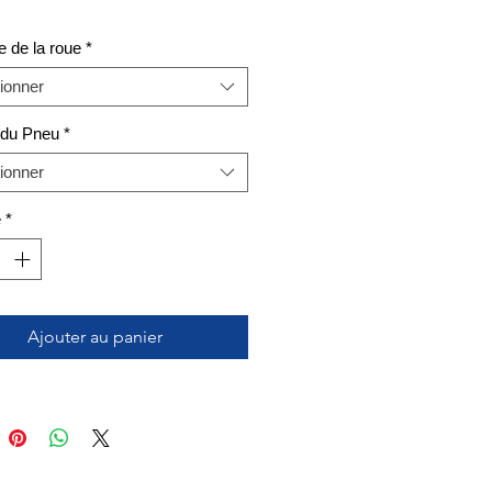
 de la roue
*
ionner
 du Pneu
*
ionner
é
*
Ajouter au panier