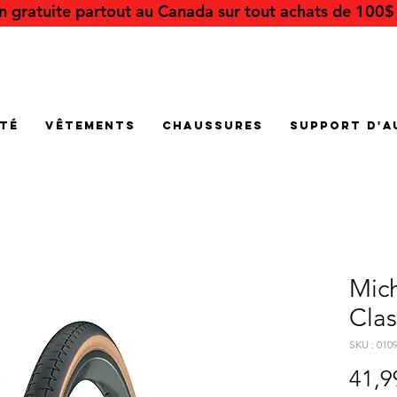
on gratuite partout au Canada sur tout achats de 100$ 
été
Vêtements
Chaussures
Support d'a
Mic
Clas
SKU : 010
41,9