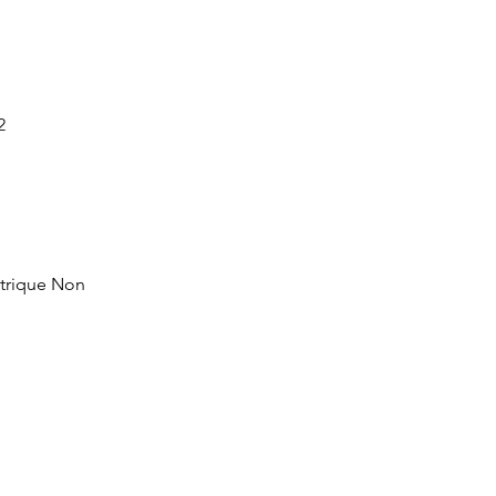
2
ctrique Non