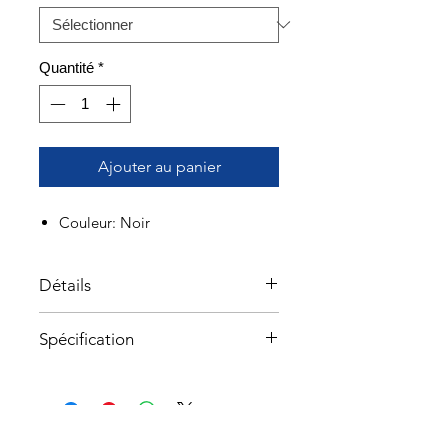
Quantité
*
Ajouter au panier
Couleur: Noir
Détails
Avec un cuir enduit
Spécification
imperméable, une membrane
imperméable et 200 g d'isolation
CARACTÉRISTIQUES
chaude, vous pouvez compter sur
• Membrane imperméable qui
cette botte par temps froid pour
scelle l'eau et laisse l'humidité
vous protéger contre les