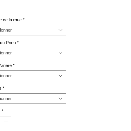
original
promotionnel
 de la roue
*
ionner
 du Pneu
*
ionner
Arrière
*
ionner
s
*
ionner
é
*