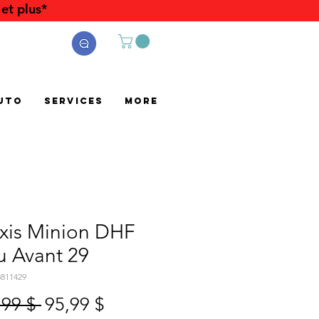
et plus*
uto
Services
More
xis Minion DHF
u Avant 29
8811429
Prix
Prix
,99 $ 
95,99 $