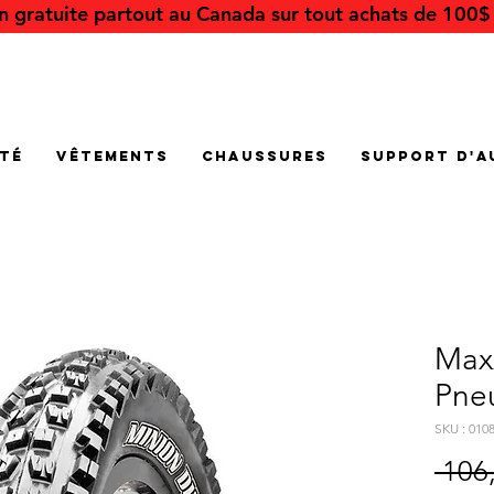
on gratuite partout au Canada sur tout achats de 100$ 
été
Vêtements
Chaussures
Support d'a
Max
Pne
SKU : 010
 106