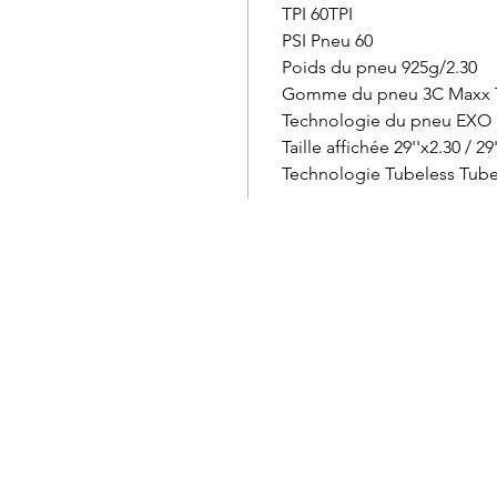
TPI 60TPI
PSI Pneu 60
Poids du pneu 925g/2.30
Gomme du pneu 3C Maxx T
Technologie du pneu EXO
Taille affichée 29''x2.30 / 29
Technologie Tubeless Tube
Service à la clientèle
Cartes
Retours et échanges
Marqu