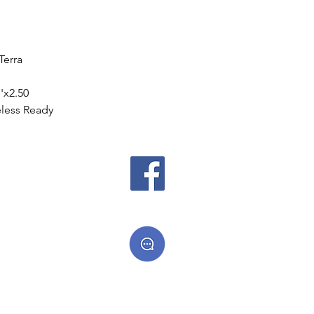
erra
''x2.50
less Ready
 cadeaux
es