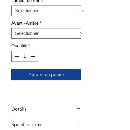
Largeur du Pneu
*
Avant - Arrière
*
Quantité
*
Ajouter au panier
Details
Design inversé semi-crampons
Specifications
Pour les surfaces dures et la