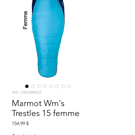
SKU : 236103822LZ
Marmot Wm's
Trestles 15 femme
Prix
154,99 $