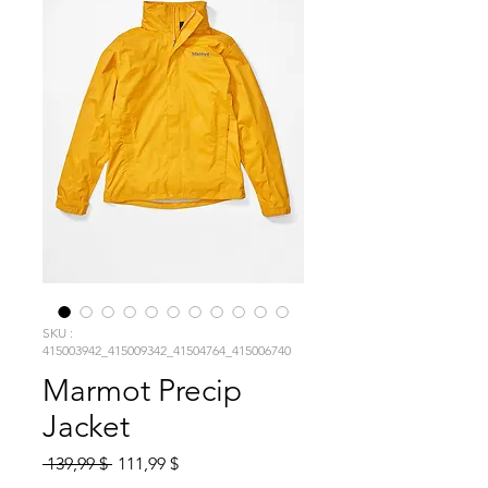
SKU :
415003942_415009342_41504764_415006740
Marmot Precip
Jacket
Prix
Prix
 139,99 $ 
111,99 $
original
promotionnel