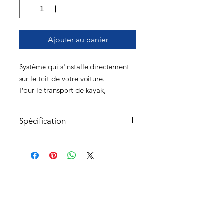
Ajouter au panier
Système qui s'installe directement
sur le toit de votre voiture.
Pour le transport de kayak,
paddleboard, canot, surf, etc.
Un embarcation seulement par
Spécification
support /voiture.
Tarifs et informations pour la
location
Tarifs*
À propos
1
20$
6 jours
70$
jours
Service à la clientèle