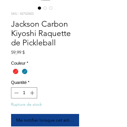
SKU : 42752503
Jackson Carbon
Kiyoshi Raquette
de Pickleball
Prix
59,99 $
Couleur
*
Quantité
*
Rupture de stock
Me notifier lorsque cet article est disponible