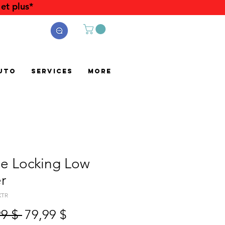
et plus*
uto
Services
More
le Locking Low
r
XTR
Prix
Prix
99 $ 
79,99 $