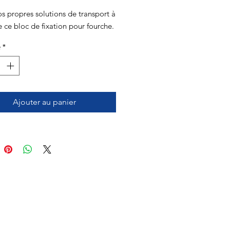
original
promotionnel
s propres solutions de transport à
e ce bloc de fixation pour fourche.
é
*
Ajouter au panier