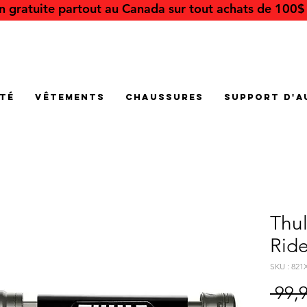
on gratuite partout au Canada sur tout achats de 100$ 
été
Vêtements
Chaussures
Support d'a
Thu
Ride
SKU : 821
 99,