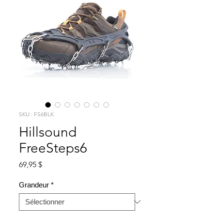
SKU : FS6BLK
Hillsound
FreeSteps6
Prix
69,95 $
Grandeur
*