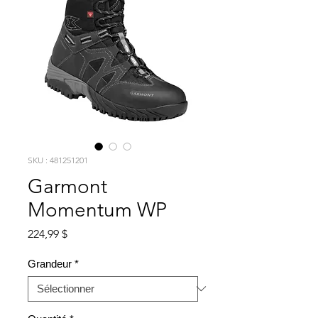
SKU : 481251201
Garmont
Momentum WP
Prix
224,99 $
Grandeur
*