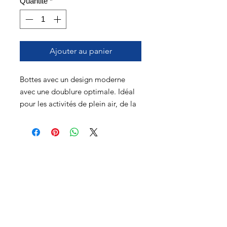
Quantité
*
Ajouter au panier
Bottes avec un design moderne
avec une doublure optimale. Idéal
pour les activités de plein air, de la
randonnée hivernale, à l'utilisation
quotidienne en hiver, même en ville.
À propos
Service à la clientèle
Retours et échanges