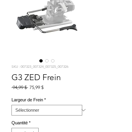
SKU : 007323_007324_007325_007326
G3 ZED Frein
Prix
Prix
 94,99 $ 
75,99 $
original
promotionnel
Largeur de Frein
*
Quantité
*