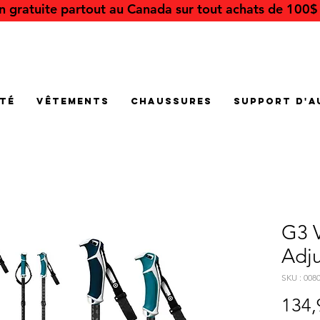
on gratuite partout au Canada sur tout achats de 100$ 
été
Vêtements
Chaussures
Support d'a
G3 
Adju
SKU : 008
134,