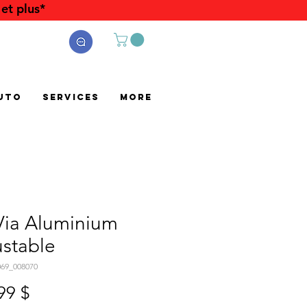
et plus*
uto
Services
More
Via Aluminium
stable
069_008070
Prix
99 $