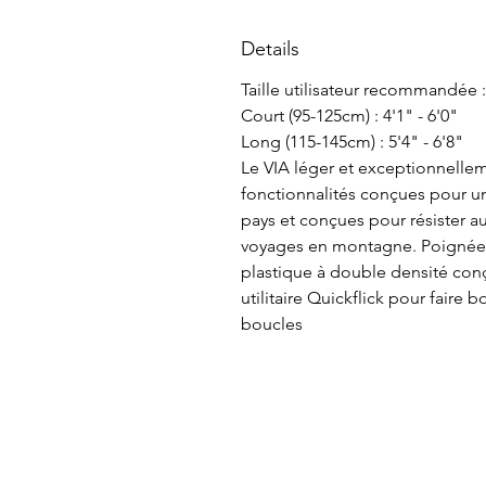
Details
Taille utilisateur recommandée :
Court (95-125cm) : 4'1" - 6'0"
Long (115-145cm) : 5'4" - 6'8"
Le VIA léger et exceptionnelle
fonctionnalités conçues pour une
pays et conçues pour résister a
voyages en montagne. Poigné
plastique à double densité con
utilitaire Quickflick pour faire 
boucles