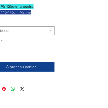
t 95-125cm Turquoise
 115-145cm Marine
ionner
é
*
Ajouter au panier