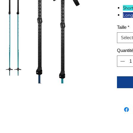
Shor
Long
Taille
*
Sélect
Quantit