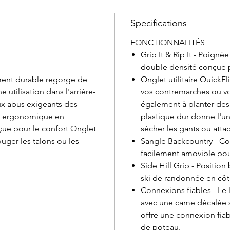
Specifications
FONCTIONNALITÉS
Grip It & Rip It - Poign
double densité conçue po
ment durable regorge de
Onglet utilitaire QuickFli
 utilisation dans l'arrière-
vos contremarches ou vo
ux abus exigeants des
également à planter des 
e ergonomique en
plastique dur donne l'un
çue pour le confort Onglet
sécher les gants ou attac
bouger les talons ou les
Sangle Backcountry - Con
facilement amovible pour
Side Hill Grip - Position
ski de randonnée en côt
Connexions fiables - Le 
avec une came décalée si
offre une connexion fiab
de poteau.