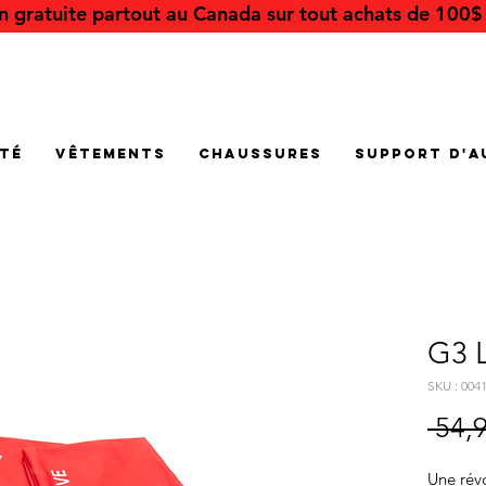
on gratuite partout au Canada sur tout achats de 100$ 
été
Vêtements
Chaussures
Support d'a
G3 L
SKU : 004
 54,
Une rév