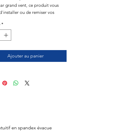
r grand vent, ce produit vous
`installer ou de remiser vos
ascension sans vous choquer....
é
*
Ajouter au panier
ntuitif en spandex évacue