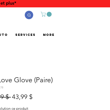
et plus*
uto
Services
More
ove Glove (Paire)
178
Prix
Prix
99 $ 
43,99 $
original
promotionnel
olution ce produit